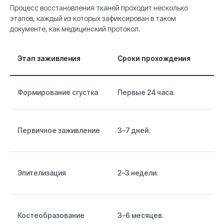
Процесс восстановления тканей проходит несколько
этапов, каждый из которых зафиксирован в таком
документе, как медицинский протокол.
О
Этап заживления
Сроки прохождения
с
Л
Формирование сгустка
Первые 24 часа.
к
К
Первичное заживление
3–7 дней.
с
п
Л
Эпителизация
2–3 недели.
п
с
П
Костеобразование
3–6 месяцев.
з