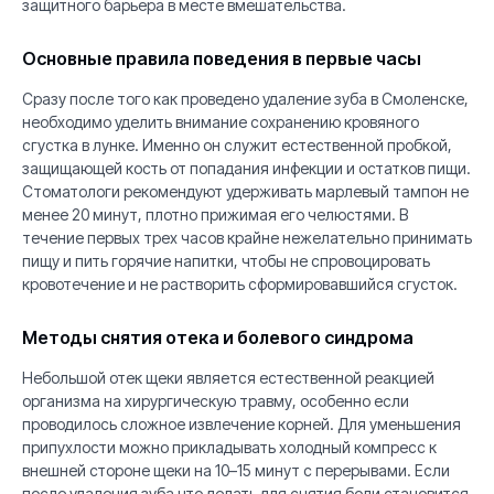
защитного барьера в месте вмешательства.
Основные правила поведения в первые часы
Сразу после того как проведено удаление зуба в Смоленске,
необходимо уделить внимание сохранению кровяного
сгустка в лунке. Именно он служит естественной пробкой,
защищающей кость от попадания инфекции и остатков пищи.
Стоматологи рекомендуют удерживать марлевый тампон не
менее 20 минут, плотно прижимая его челюстями. В
течение первых трех часов крайне нежелательно принимать
пищу и пить горячие напитки, чтобы не спровоцировать
кровотечение и не растворить сформировавшийся сгусток.
Методы снятия отека и болевого синдрома
Небольшой отек щеки является естественной реакцией
организма на хирургическую травму, особенно если
проводилось сложное извлечение корней. Для уменьшения
припухлости можно прикладывать холодный компресс к
внешней стороне щеки на 10–15 минут с перерывами. Если
после удаления зуба что делать для снятия боли становится