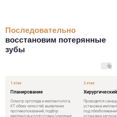
5.0
Последовательно
восстановим потерянные
зубы
1 этап
2 этап
Планирование
Хирургический
Осмотр ортопеда и имплантолога,
Проводится санаци
КТ обеих челюстей, выявление
установка имплант
противопоказаний, подбор
под обезболивани
имплантов и подготовка (удаление
установка заглушк