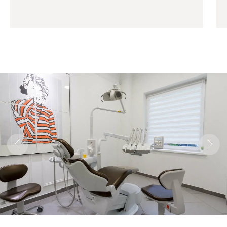
Безопасно и безболезненно
интегрируем любые
имплантаты
Решаем
типичные и нестандартные
задачи
по установке несъемных протезов.
Используем самые популярные и
проверенные методики
и помогаем обрести
красивую улыбку
даже в самых сложных
случаях.
Классическая имплантация
Восстановление 1 или нескольких
зубов в 2 этапа. Сначала