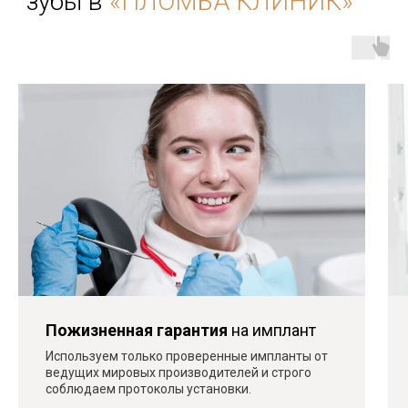
10 лет
на рынке стоматологических услуг
1000 +
восстановленных зубов и
довольных клиентов
15+ лет
минимальный стаж работы
наших специалистов
Пожизненная гарантия
на имплант
Используем только проверенные импланты от
ведущих мировых производителей и строго
Записаться на консультацию
соблюдаем протоколы установки.