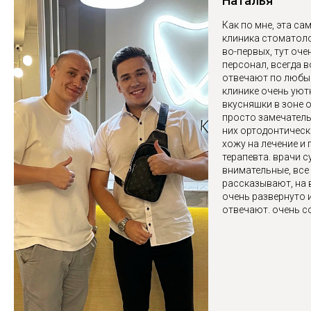
Наталья
Как по мне, эта са
клиника стоматоло
во-первых, тут оч
персонал, всегда 
отвечают по любы
клинике очень уютн
вкусняшки в зоне 
просто замечатель
них ортодонтическ
хожу на лечение и 
терапевта. врачи с
внимательные, все
рассказывают, на 
очень развернуто 
отвечают. очень с