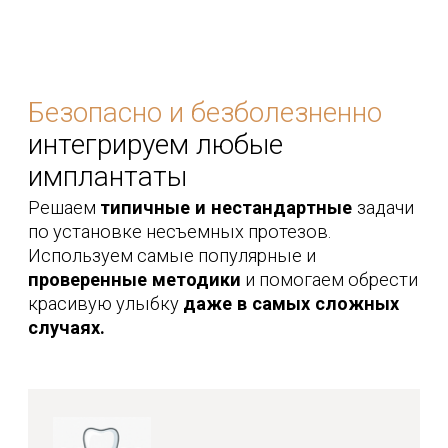
Имплантация All-on-4 или All-on-6
Восстановление всего зубного ряда
на 4 или 6 титановых корнях. В течение
нескольких дней пациент
возвращается к полноценному
общению и комфортному приёму пищи.
Преимущества протезов
на имплантатах
Сохраняют костную ткань и
предотвращают смещение челюсти
Служат всю жизнь при правильной
установке и уходе