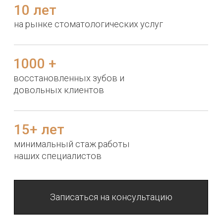
устанавливают титановый корень,
через несколько месяцев после его
приживления фиксируется коронка.
Одномоментная имплантация
Делаем это в большинстве случае,
когда необходимо удалить зуб, чтобы
сократить сроки лечения и получить
наилучший результат.
На установленный имплант сразу
фиксируется временная коронка (при
немедленной нагрузке).