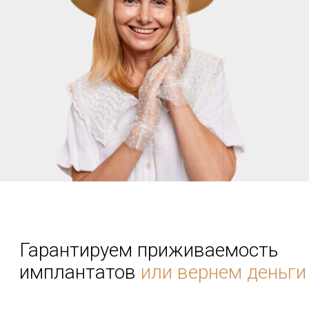
Гарантируем приживаемость
имплантатов
или вернем деньги
Используем материалы проверенных
ведущих брендов.
Каждое изделие имеет
международный сертификат соответствия.
Импланты, установленные нами,
приживаются в 99,9% случаев.
Поэтому
готовы вернуть деньги, если возникнет