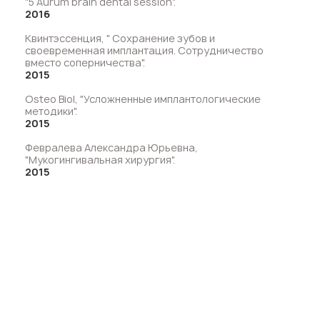
"5 Aurum brain dental session".
2016
Квинтэссенция, " Сохранение зубов и
своевременная имплантация. Сотрудничество
вместо соперничества".
2015
Osteo Biol, "Усложненные имплантологические
методики".
2015
Февралева Александра Юрьевна,
"Мукогингивальная хирургия".
2015