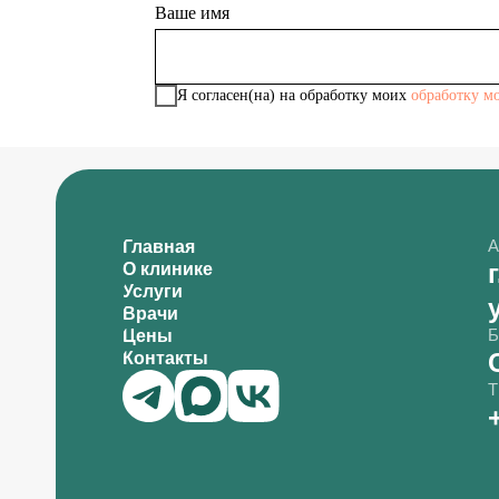
Ваше имя
Я согласен(на) на обработку моих
обработку м
А
Главная
О клинике
Услуги
Врачи
Б
Цены
Контакты
Т