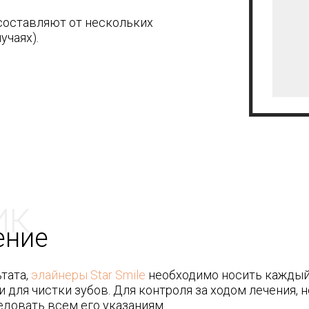
 составляют от нескольких
учаях).
ИК
ение
тата,
элайнеры Star Smile
необходимо носить каждый д
 для чистки зубов. Для контроля за ходом лечения,
едовать всем его указаниям.