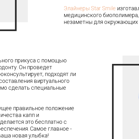
Элайнеры Star Smile
изготав
медицинского биополимера,
незаметны для окружающих 
льного прикуса с помощью
одонту. Он проведет
роконсультирует, подходят ли
 составления виртуального
димо сделать специальные
дущее правильное положение
ичества капп и
делается это бесплатно с
спечения. Самое главное -
ваша новая улыбка!