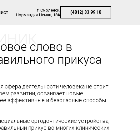
г. Смоленск,
лист
(4812) 33 99 18
Нормандия-Неман, 18А
ИНИК
овое слово в
авильного прикуса
ая сфера деятельности человека не стоит
воем развитии, осваивает новые
олее эффективные и безопасные способы
пециальные ортодонтические устройства,
авильный прикус во многих клинических